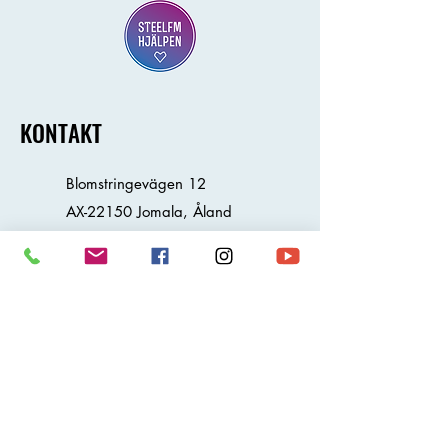
KONTAKT
Blomstringevägen 12
AX-22150 Jomala, Åland
+358 18 16 200
mail@steelfm.ax
studio@steelfm.ax
tavling@steelfm.ax
fornamn@steelfm.ax