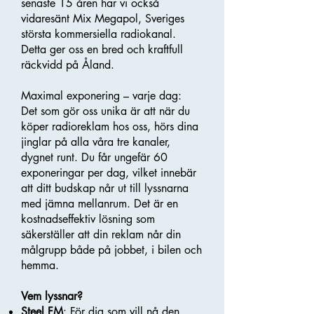
senaste 15 åren har vi också
vidaresänt Mix Megapol, Sveriges
största kommersiella radiokanal.
Detta ger oss en bred och kraftfull
räckvidd på Åland.
Maximal exponering – varje dag:
Det som gör oss unika är att när du
köper radioreklam hos oss, hörs dina
jinglar på alla våra tre kanaler,
dygnet runt. Du får ungefär 60
exponeringar per dag, vilket innebär
att ditt budskap når ut till lyssnarna
med jämna mellanrum. Det är en
kostnadseffektiv lösning som
säkerställer att din reklam når din
målgrupp både på jobbet, i bilen och
hemma.
Vem lyssnar?
Steel FM
: För dig som vill nå den