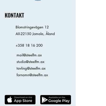
KONTAKT
Blomstringevägen 12
AX-22150 Jomala, Åland
+358 18 16 200
mail@steelfm.ax
studio@steelfm.ax
tavling@steelfm.ax
fornamn@steelfm.ax